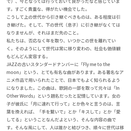
で）、今となっては行っておいて良かったなと感じていま
す。すごく貴重な、得がたい機会でした。
こうして上の世代から引き継ぐべきものは、ある程度は引
き継げた。そして、下の世代（息子）に引き継がなくては
なりませんが、それはまだ先のこと。
私たちは、否応なく年を取り、いつかこの世を離れてい
く。そのようにして世代は常に移り変わの、社会も価値観
もどんどん変容する。
JAZZの古いスタンダードナンバーに「Fly me to the
moon」という、とても有名な曲があります。ある著名なア
ニメ作品で用いられたことで、日本でもよく知られるよう
になりました。この曲は、歌詞の一部を取って元々は「In
Other Words」という題名だったと記憶しています。女の
子が彼氏に「月に連れて行って」とか色々と言うのは、言
葉を換えれば、「手を繋いで」とか「キスして」とか「愛
してる」ということなんだよという、そんな内容の曲で
す。そんな風にして、人は誰かと結びつき、順々に世代は移