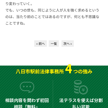
り変わっていく。
でも、いつの世も、同じように人が人を強く求めるという
のは、当たり前のことではあるのですが、何とも不思議な
ことですね。
« 前へ
一覧
次へ »
4
八日市駅前法律事務所
つの強み
相談内容を問わず
初回
法テラスを使えば
分割
相談「無料」
払い可能