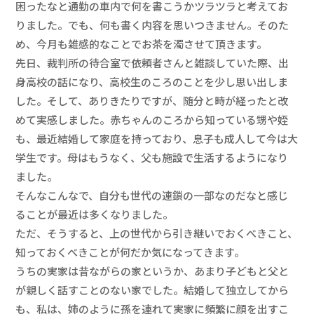
困ったなと通勤の車内で何を書こうかツラツラと考えてお
りました。でも、何も書く内容を思いつきません。そのた
め、今月も雑感的なことでお茶を濁させて頂きます。
先日、裁判所の待合室で依頼者さんと雑談していた際、出
身高校の話になり、高校生のころのことを少し思い出しま
した。そして、ありきたりですが、随分と時が経ったと改
めて実感しました。赤ちゃんのころから知っている甥や姪
も、最近結婚して家庭を持っており、息子も成人して今は大
学生です。母はもうなく、父も施設で生活するようになり
ました。
そんなこんなで、自分も世代の連鎖の一部なのだなと感じ
ることが最近は多くなりました。
ただ、そうすると、上の世代から引き継いでおくべきこと、
知っておくべきことが何だか気になってきます。
うちの実家は昔ながらの家というか、あまり子どもと父と
が親しく話すことのない家でした。結婚して独立してから
も、私は、姉のように孫を連れて実家に頻繁に顔を出すこ