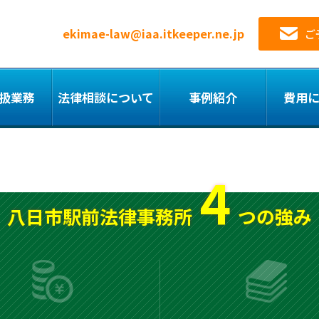
ekimae-law@iaa.itkeeper.ne.jp
ご
扱業務
法律相談について
事例紹介
費用
4
八日市駅前法律事務所
つの強み