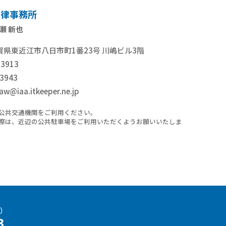
法律事務所
瀬 新也
9滋賀県東近江市八日市町1番23号 川嶋ビル3階
-3913
3943
aw@iaa.itkeeper.ne.jp
公共交通機関をご利用ください。
際は、近辺の公共駐車場をご利用いただくようお願いいたしま
0）
3